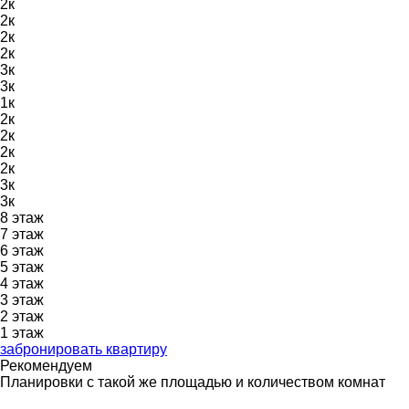
2к
2к
2к
2к
3к
3к
1к
2к
2к
2к
2к
3к
3к
8
этаж
7
этаж
6
этаж
5
этаж
4
этаж
3
этаж
2
этаж
1
этаж
забронировать квартиру
Рекомендуем
Планировки с такой же площадью и количеством комнат