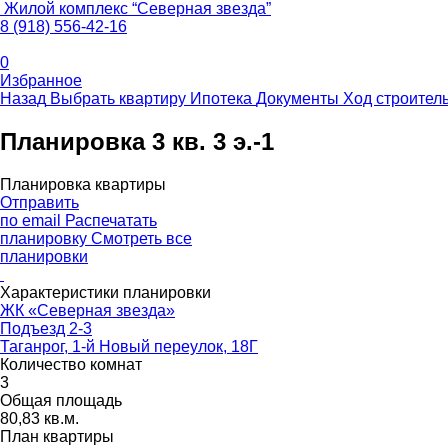
Жилой комплекс
“
Северная звезда
”
8 (918) 556-42-16
0
Избранное
Назад
Выбрать квартиру
Ипотека
Документы
Ход строител
Планировка 3 кв. 3 э.-1
Планировка квартиры
Отправить
по email
Распечатать
планировку
Смотреть все
планировки
Характеристики планировки
ЖК «Северная звезда»
Подъезд 2-3
Таганрог, 1-й Новый переулок, 18Г
Количество комнат
3
Общая площадь
80,83 кв.м.
План квартиры