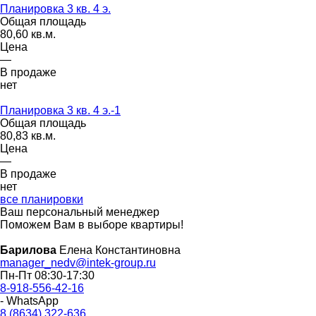
Планировка 3 кв. 4 э.
Общая площадь
80,60 кв.м.
Цена
—
В продаже
нет
Планировка 3 кв. 4 э.-1
Общая площадь
80,83 кв.м.
Цена
—
В продаже
нет
все планировки
Ваш персональный менеджер
Поможем Вам в выборе квартиры!
Барилова
Елена Константиновна
manager_nedv@intek-group.ru
Пн-Пт 08:30-17:30
8-918-556-42-16
- WhatsApp
8 (8634) 322-636