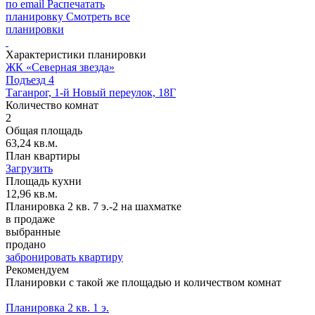
по email
Распечатать
планировку
Смотреть все
планировки
Характеристики планировки
ЖК «Северная звезда»
Подъезд 4
Таганрог, 1-й Новый переулок, 18Г
Количество комнат
2
Общая площадь
63,24 кв.м.
План квартиры
Загрузить
Площадь кухни
12,96 кв.м.
Планировка 2 кв. 7 э.-2 на шахматке
в продаже
выбранные
продано
забронировать квартиру
Рекомендуем
Планировки с такой же площадью и количеством комнат
Планировка 2 кв. 1 э.